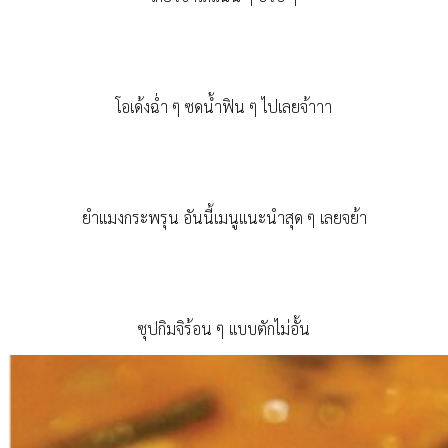
โอเด้งฉ่ำ ๆ ซดน้ำฟิน ๆ ไปเลยจ้าาา
ยำแมงกระพรุน อันนี้เมนูแนะนำสุด ๆ เลยจย้า
ซุปกิมจิร้อน ๆ แบบตักไม่อั้น