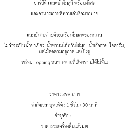
บาร์บีคิว และน้ำจิ้มสุกี้ พร้อมผักสด
และอาหารเกาหลีทานเล่นอีกมากมาย
แถมยังตบท้ายด้วยเครื่องดื่มและของหวาน
ไม่ว่าจะเป็นน้ำชาเขียว, น้ำชานมไต้หวันไข่มุก , น้ำเก๊กฮวย, ไอศกรีม,
ผลไม้สดตามฤดูกาล และบิงซู
พร้อม Topping หลากหลายที่เลือกทานได้ไม่อั้น!
ราคา : 399 บาท
จำกัดเวลาบุฟเฟ่ต์ : 1 ชั่วโมง 30 นาที
ค่าจุกจิก : –
ราคารวมเครื่องดื่มแล้วนะ!