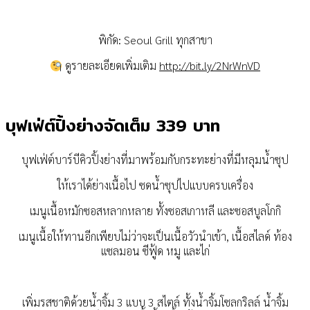
พิกัด: Seoul Grill ทุกสาขา
ดูรายละเอียดเพิ่มเติม
http://bit.ly/2NrWnVD
บุฟเฟ่ต์ปิ้งย่างจัดเต็ม 339 บาท
บุฟเฟ่ต์บาร์บีคิวปิ้งย่างที่มาพร้อมกับกระทะย่างที่มีหลุมน้ำซุป
ให้เราได้ย่างเนื้อไป ซดน้ำซุปไปแบบครบเครื่อง
เมนูเนื้อหมักซอสหลากหลาย ทั้งซอสเกาหลี และซอสบูลโกกิ
เมนูเนื้อให้ทานอีกเพียบไม่ว่าจะเป็นเนื้อวัวนำเข้า, เนื้อสไลด์ ท้อง
แซลมอน ซีฟู้ด หมู และไก่
เพิ่มรสชาติด้วยน้ำจิ้ม 3 แบบ 3 สไตล์ ทั้งน้ำจิ้มโซลกริลล์ น้ำจิ้ม