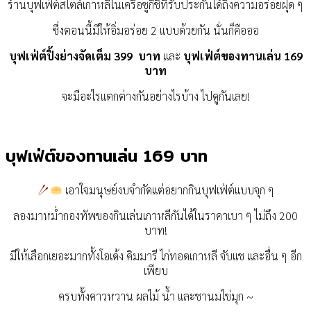
ร้านบุฟเฟ่ต์สไตล์เกาหลีในเครือซูกิชิที่รับประกันได้ถึงความอร่อยฝุด ๆ
ซึ่งตอนนี้มีให้อิ่มอร่อย 2 แบบด้วยกัน นั่นก็คือออ
บุฟเฟ่ต์ปิ้งย่างจัดเต็ม 399 บาท
และ
บุฟเฟ่ต์ของทานเล่น 169
บาท
จะมีอะไรแตกต่างกันอย่างไรบ้าง ไปดูกันเลย!
บุฟเฟ่ต์ของทานเล่น 169 บาท
เอาใจมนุษย์งบจำกัดแต่อยากกินบุฟเฟ่ต์แบบจุก ๆ
ลองมาหม่ำกองทัพของกินเล่นเกาหลีกันได้ในราคาเบา ๆ ไม่ถึง 200
บาท!
มีให้เลือกเยอะมากทั้งโอเด้ง คิมมารี ไก่ทอดเกาหลี จับแช และอื่น ๆ อีก
เพียบ
ครบทั้งคาวหวาน ผลไม้ น้ำ และชานมไข่มุก ~