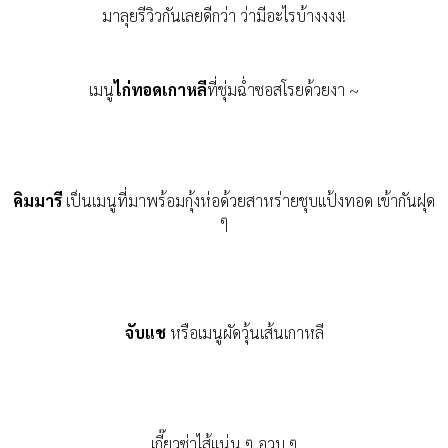
มาลุยรีวิวกันเลยดีกว่า ว่ามีอะไรบ้างงงง!
เมนู
ไก่ทอดเกาหลี
ที่ชุ่มฉ่ำซอสโรยด้วยงา ~
คิมมารี
เป็นเมนูที่มาพร้อมกุ้งห่อด้วยสาหร่ายชุบแป้ง
ทอด เข้ากันฝุด
ๆ
จับแช
หรือเมนู
ผัดวุ้นเส้นเกาหลี
เกี๊ยวซ่าไส้แน่น ๆ อวบ ๆ