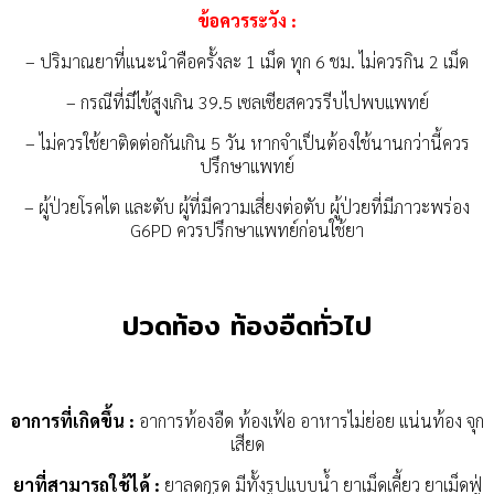
ข้อควรระวัง :
– ปริมาณยาที่แนะนำคือครั้งละ 1 เม็ด ทุก 6 ชม. ไม่ควรกิน 2 เม็ด
– กรณีที่มีไข้สูงเกิน 39.5 เซลเซียสควรรีบไปพบแพทย์
– ไม่ควรใช้ยาติดต่อกันเกิน 5 วัน หากจำเป็นต้องใช้นานกว่านี้ควร
ปรึกษาแพทย์
– ผู้ป่วยโรคไต และตับ ผู้ที่มีความเสี่ยงต่อตับ ผู้ป่วยที่มีภาวะพร่อง
G6PD ควรปรึกษาแพทย์ก่อนใช้ยา
ปวดท้อง ท้องอืดทั่วไป
อาการที่เกิดขึ้น :
อาการท้องอืด ท้องเฟ้อ อาหารไม่ย่อย แน่นท้อง จุก
เสียด
ยาที่สามารถใช้ได้ :
ยาลดกรด มีทั้งรูปแบบน้ำ ยาเม็ดเคี้ยว ยาเม็ดฟู่