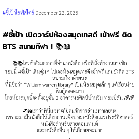
#ชี้เป้าไลฟ์สไตล์
December 22, 2025
#ชี้เป้า เปิดวาร์ปห้องสมุดเทสดี เข้าฟรี ติด
BTS สนามกีฬา ! 📚📖
📚📚ใครกำลังมองหาที่อ่านหนังสือ หรือที่นั่งทำงานสายชิล
รอบนี้ #ชี้เป้า เดินดุ่ม ๆ ไปเจอห้องสมุดเทสดี เข้าฟรี แถมยังติด BTS
สนามกีฬาด้วยนะ
ที่นี่ชื่อว่า “William warren library” เป็นห้องสมุดเล็ก ๆ แต่เรียบง่าย
ฟีลกู้ดดดดมาก
โดยห้องสมุดนี้จะตั้งอยู่ชั้น 2 อาคารหอศิลป์บ้านจิม ทอมป์สัน 🌈🌈
.
💕📖เราว่าที่นี่เหมาะกับคนรักการอ่านมากเลยนะ
เพราะเขามีหนังสือให้เลือกอ่านเพียบ จะหนังสือแนวประวัติศาสตร์
หนังสือสำหรับสายคอนเทนต์
และหนังสืออื่น ๆ ให้เลือกเยอะมาก
.