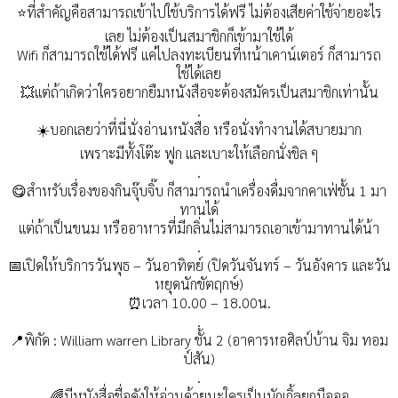
⭐️ที่สำคัญคือสามารถเข้าไปใช้บริการได้ฟรี ไม่ต้องเสียค่าใช้จ่ายอะไร
เลย ไม่ต้องเป็นสมาชิกก็เข้ามาใช้ได้
Wifi ก็สามารถใช้ได้ฟรี แค่ไปลงทะเบียนที่หน้าเคาน์เตอร์ ก็สามารถ
ใช้ได้เลย
💥แต่ถ้าเกิดว่าใครอยากยืมหนังสือจะต้องสมัครเป็นสมาชิกเท่านั้น
.
☀️บอกเลยว่าที่นี่นั่งอ่านหนังสือ หรือนั่งทำงานได้สบายมาก
เพราะมีทั้งโต๊ะ ฟูก และเบาะให้เลือกนั่งชิล ๆ
.
😋สำหรับเรื่องของกินจุ๊บจิ๊บ ก็สามารถนำเครื่องดื่มจากคาเฟ่ชั้น 1 มา
ทานได้
แต่ถ้าเป็นขนม หรืออาหารที่มีกลิ่นไม่สามารถเอาเข้ามาทานได้น้า
.
📅เปิดให้บริการวันพุธ – วันอาทิตย์ (ปิดวันจันทร์ – วันอังคาร และวัน
หยุดนักขัตฤกษ์)
⏰เวลา 10.00 – 18.00น.
.
📍พิกัด : William warren Library ชั้น 2 (อาคารหอศิลป์บ้าน จิม ทอม
ป์สัน)
.
🌈มีหนังสื่อชื่อดังให้อ่านด้วยนะใครเป็นมักเกิ้ลยกมือออ