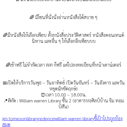
.
🌈 มีโซนที่นั่งนั่งอ่านหนังสือได้สบาย ๆ
.
🌈มีหนังสือให้เลือกเพียบ ทั้งหนังสือประวัติศาสตร์ หนังสือคอนเทนต์
นิทาน และอื่น ๆ ให้เลือกอีกเพียบบบ
.
🌈เข้าฟรี ไม่จำกัดเวลา Wifi ก็ฟรี แค่ไปลงทะเบียนที่หน้าเคาน์เตอร์
.
📅เปิดให้บริการวันพุธ – วันอาทิตย์ (ปิดวันจันทร์ – วันอังคาร และวัน
หยุดนักขัตฤกษ์)
⏰เวลา 10.00 – 18.00น.
📍พิกัด : William warren Library ชั้น 2 (อาคารหอศิลป์บ้าน จิม ทอม
ป์สัน)
jim tompson
library
redprice
william warren library
ชี้เป้าโปรถูก
ห้อง
สมุด