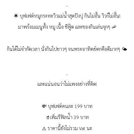
.
🌟
บุฟเฟต์หมูกระทะวิวแม่น้ำสุดปังปุ กินไม่อั้น วิวก็ไม่อั้น!
มาพร้อมเมนูทั้ง หมู เนื้อ ซีฟู้ด และของกินเล่นจุกๆ
🦐
กินได้ไม่จำกัดเวลา นั่งกินไปยาวๆ จนพระอาทิตย์ตกคือดีมากๆ
🌤
.
และแน่นอนว่าไม่แพงอย่างที่คิด!
💸
บุฟเฟต์คนละ 199 บาท
🥤
เพิ่มรีฟิลน้ำ 39 บาท
⚠️
ราคานี้ยังไม่รวม Vat นะ