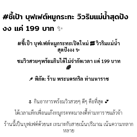
#ชี้เป้า บุฟเฟต์หมูกระทะ วิวริมแม่น้ำสุดปัง
งง แค่ 199 บาท ✨
#
ชี้เป้า
บุฟเฟต์หมูกระทะเปิดใหม่
🥓
วิวริมแม่น้ำ
สุดปังงง
✨
ชมวิวสวยๆพร้อมกินได้ไม่จำกัดเวลา แค่ 199 บาท
🌈
📌
พิกัด: ร้าน พระนครกริล ท่ามหาราช
🌷
กินอาหารพร้อมวิวสวยๆ ดีๆ คือที่สุด
💕
ได้เวลาแท็กเพื่อนแก๊งหมูกระทะมาลงตี้ท่ามหาราชแล้วจ้า
ร้านนี้เป็นบุฟเฟต์ด้วยนะ เหมาะกับสายเน้นปริมาณ เน้นความหลาก
หลาย