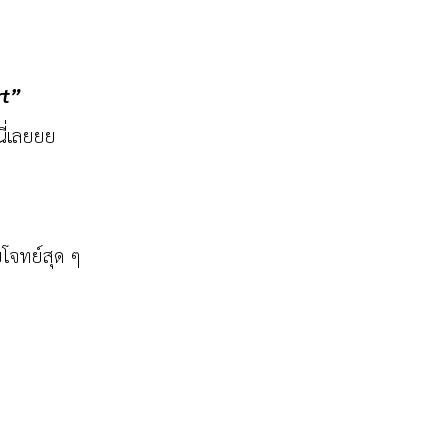
rt”
นี่เลยยย
บโจทย์สุด ๆ