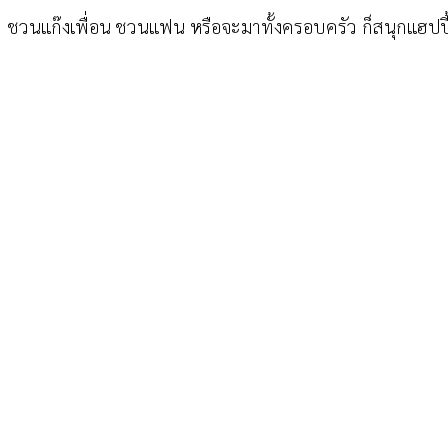
ชวนแก๊งเพื่อน ชวนแฟน หรือจะมาทั้งครอบครัว ก็สนุกแฮปปี