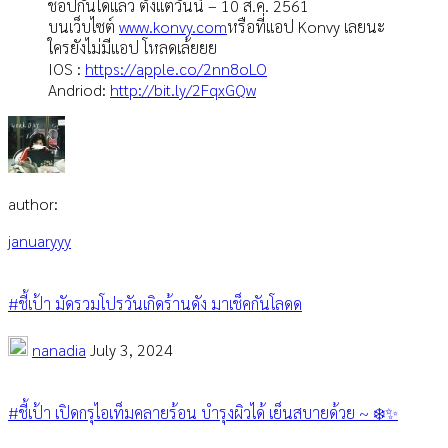
ช้อปกันได้แล้ว ตั้งแต่วันนี้ – 10 ส.ค. 2561
บนเว็บไซต์
www.konvy.com
หรือที่แอป Konvy เลยนะ
ใครยังไม่มีแอป โหลดเล้ยยย
IOS :
https://apple.co/2nn8oLO
Andriod:
http://bit.ly/2FqxGQw
author:
januaryyy
#ชี้เป้า มัดรวมโปรวันเกิดร้านดัง มาเช็คกันโลดด
nanadia
July 3, 2024
#ชี้เป้า เปิดกรุไอเท็มคลายร้อน บำรุงผิวได้ เย็นสบายด้วย ~ ❄️✨