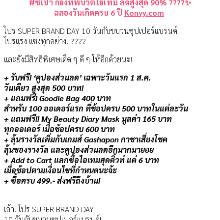
#
ชี้เป้า
กองทัพบิวตี้ไอเทม ลดสูงสุด 90%
????
✨
ฉลองวันเกิดครบ 6 ปี
Konvy.com
โปร SUPER BRAND DAY 10 วันกับขบวนซุปเปอร์แบรนด์
โปรแรง แซงทุกอย่าง!
????
และยังมีสิทธิพิเศษเด็ด ๆ ดี ๆ ให้อีกด้วยนะ!
+ รับฟรี! ‘คูปองส่วนลด’ เฉพาะวันแรก 1 ส.ค.
วันเดียว สูงสุด 500 บาท!
+ แถมฟรี! Goodie Bag 400 บาท
สำหรับ 100 ออเดอร์แรก ที่ช้อปครบ 500 บาทในแต่ละวัน
+ แถมฟรี!! My Beauty Diary Mask มูลค่า 165 บาท
ทุกออเดอร์ เมื่อช้อปครบ 600 บาท
+ ลุ้นรางวัลเพิ่มกับเกมส์ Gashapon กาชาเสี่ยงโชค
ลุ้นของรางวัล และคูปองส่วนลดอีกมากมายยย
+ Add to Cart แลกซื้อไอเทมสุดคิ้วท์ แค่ 6 บาท
เมื่อช้อปตามเงื่อนไขที่กำหนดนะจ้ะ
+ ซื้อครบ 499.- ส่งฟรีถึงบ้าน!
เอ้า! โปร SUPER BRAND DAY
10 วันกับขบวนซุปเปอร์แบรนด์!