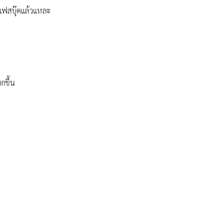
ะเฟสบุ๊คแล้วแหละ
กขึ้น