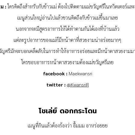
ม :
ใครคิดถึงสำหรับกับข้าวแม่ ต้องไปติดตามแม่ขวัญศรีในทวิตเตอร์แล
เมนูส่วนใหญ่อ่านไปแล้วชวนคิดถึงกับข้าวแม่ขึ้นมาเลย
นอกจากจะมีสูตรอาหารให้ได้ทำตามกันได้เองที่บ้านแล้ว
แต่ละรูปอาหารของแม่ก็มีหน้าตาที่สวยงามน่าอร่อยมากๆ
วัญศรีมักจะบอกเคล็ดลับในการทำให้อาหารอร่อยและมีหน้าตาสวยงามมา
ใครชอบอาหารหน้าตาสวยงามต้องแม่ขวัญศรีเลย
facebook :
Maekwansri
twitter :
@KwansriR
โชเล่ย์ ดอกกระโดน
เมนูที่กินแล้วต้องร้องว่า อื้มมม อาหร่อยยย