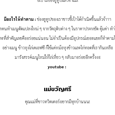
ชี้เป้ามีช่องยูทูปแล้วจ้าแม่!
มีอะไรให้ทำตาม :
ช่องยูทูปของเราชาวชี้เป้าได้กำเนิดขึ้นแล้วจ้าาา
คนทำเมนูดัดแปลงใหม่ ๆ จากวัตถุดิบต่าง ๆ ในราคาประหยัด คุ้มค่า ทำได้
ละที่สำคัญเลยคืออร่อยแน่นอน ไม่จำเป็นต้องมีอุปกรณ์เยอะแยะก็ทำตามไ
อย่างเมนู ข้าวหุงไก่เคเอฟซี ก็ใช้แค่หม้อหุงข้าวและไก่ทอดที่เรากินเหลือ
มารังสรรค์เมนูใหม่ให้ไก่เหี่ยว ๆ กลับมาอร่อยอีกครั้งงง!
youtube :
แม่ขวัญศรี
คุณแม่ที่ชาวทวิตเตอร์อยากมีทุกบ้านนน!