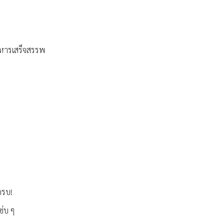
าหารเสร็จสรรพ
ครบ!
ซ่บ ๆ