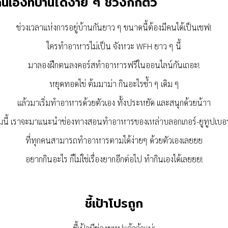
เองที่บ้านได้ง่าย ๆ ช่วงกักตัว
ช่วงเวลาแห่งการอยู่บ้านกันยาว ๆ ขนาดนี้ต้องมีคนได้เป็นเชฟ!
ใครทำอาหารไม่เป็น จังหวะ WFH ยาว ๆ นี้
มาลองฝึกตนลงคอร์สทำอาหารฟรีในออนไลน์กันเถอะ!
หยุดทอดไข่ ต้มมาม่า กินอะไรซ้ำ ๆ เดิม ๆ
แล้วมาเริ่มทำอาหารด้วยตัวเอง ทั้งประหยัด และสนุกด้วยน้าา
นี้ เราจะมาแนะนำช่องทางสอนทำอาหารของเหล่าบลอกเกอร์-ยูทูปเบอ
ที่ทุกคนสามารถทำอาหารตามได้ง่ายๆ ด้วยตัวเองเลยยย
อยากกินอะไร ก็ไม่ใช่เรื่องยากอีกต่อไป ทำกินเองได้เลยยย!
ชี้เป้าโปรถูก