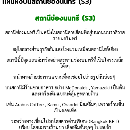
แผนผังบนสถานีช่องนนทรี (S3)
สถานี
ช่องนนทรี
(S3)
สถานีช่องนนทรีเป็นหนึ่งในสถานีสายสีลมที่อยู่บนถนนนราธิวาส
ราชนครินทร์
อยู่ใจกลางย่านธุรกิจกันและโรงแรมเหมือนสถานีใกล้เคียง
สถานีนี้มีจุดแลนด์มาร์คอย่าง
สะพานช่องนนทรีที่เป็นโครงเหล็ก
โค้งๆ
หน้าตาคล้ายสะพานแขวนที่คนชอบไปถ่ายรูปกันบ่อยๆ
บนสถานีมีร้านขายอาหาร อย่าง McDonalds , Yamazaki เป็นต้น
และเครื่องดื่มแบรนด์คุ้นหูหลายร้าน
เช่น
Arabus Coffee , Kamu , Chaodoi นี่แค่จิ้มๆ เพราะร้าน
ขึ้น
เป็นดอกเห็ด
ระหว่างทางเชื่อมไปรถโดยสารด่วนพิเศษ (Bangkok BRT)
เพียบ
โดยเฉพาะร้านชา เลือกดื่มกันจุกๆ ไปเลยจ้า