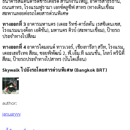
ธนาคารสแตนดาร์ดชาร์เตอร์ด สำนักงานใหญ่, อาคารสาธรธานี,
ถนนสาทร, โรงแรมฟูรามา เอกซ์คลูซีฟ สาทร (ทางเดินเชื่อม
สะพานลอยต่อรถโดยสารด่วนพิเศษ
ทางออกที่ 3
อาคารมหานคร (เดอะ ริทช์-คาร์ลตัน เรสซิเดนเซส,
โรงแรมแบงค็อก เอดิชัน), มหานคร คิวบ์ (สะพานเชื่อม), ป้ายรถ
ประจำทางไปสีลม
ทางออกที่ 4
อาคารไดมอนด์ ทาวเวอร์, เชียงการีลา สวีท, โรงแรม
เดอะเฮอริเทจ สีลม, ซอยพิพัฒน์ 2, พี.เอ็ม.ที แมนชั่น, โกลว์ ตรินิตี้
สีลม, ป้ายรถประจำทางไปสาทร (บันไดเลื่อน)
Skywalk ไปยัง
รถโดยสารด่วนพิเศษ (Bangkok BRT)
author:
januaryyy